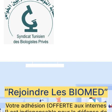
“Rejoindre Les
BIOMED”
Votre adhésion (OFFERTE aux internes
!) est indispensable pour la défense de