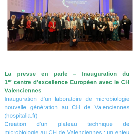
La presse en parle – Inauguration du
er
1
centre d’excellence Européen avec le CH
Valenciennes
Inauguration d'un laboratoire de microbiologie
nouvelle génération au CH de Valenciennes
(hospitalia.fr)
Création d'un plateau technique de
microbiologie au CH de Valenciennes : un enjeu